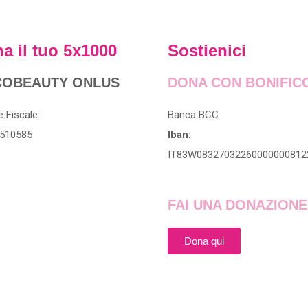
a il tuo 5x1000
Sostienici
OBEAUTY ONLUS
DONA CON BONIFIC
 Fiscale:
Banca BCC
510585
Iban:
IT83W08327032260000000812
FAI UNA DONAZIONE
Dona qui