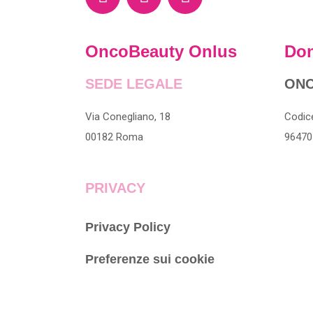
a
o
n
c
u
s
e
t
t
OncoBeauty Onlus
Don
b
u
a
o
b
g
SEDE LEGALE
ONC
o
e
r
k
a
Via Conegliano, 18
Codice
m
00182 Roma
96470
PRIVACY
Privacy Policy
Preferenze sui cookie