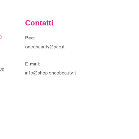
Contatti
O
Pec:
oncobeauty@pec.it
E-mail:
20
info@shop.oncobeauty.it