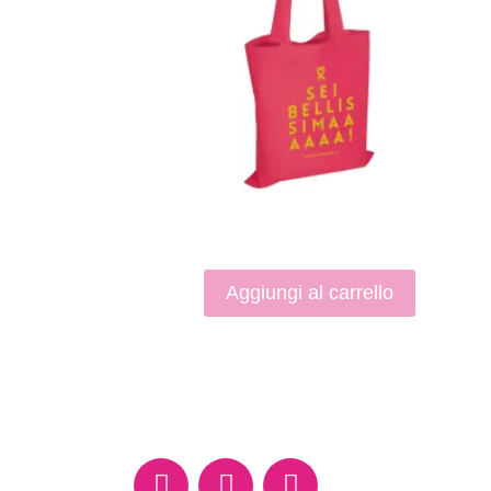
Aggiungi al carrello
F
Y
I