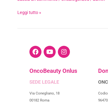
Leggi tutto »
F
Y
I
a
o
n
c
u
s
e
t
t
OncoBeauty Onlus
Don
b
u
a
o
b
g
SEDE LEGALE
ONC
o
e
r
k
a
Via Conegliano, 18
Codic
m
00182 Roma
96470